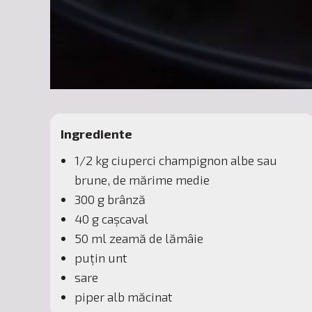
Ingrediente
1/2 kg ciuperci champignon albe sau
brune, de mărime medie
300 g brânză
40 g cașcaval
50 ml zeamă de lămâie
puțin unt
sare
piper alb măcinat