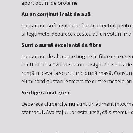
aport optim de proteine.
Au un conținut înalt de apă
Consumul suficient de apă este esențial pentru 
și legumele, deoarece acestea au un volum mai m
Sunt o sursă excelentă de fibre
Consumul de alimente bogate în fibre este esenț
conținutul scăzut de calorii, asigură o senzaț
ronțăim ceva la scurt timp după masă. Consumul
eliminând gustările frecvente dintre mesele prin
Se digeră mai greu
Deoarece ciupercile nu sunt un aliment întocmai
stomacul. Avantajul lor este, însă, că sistemul 