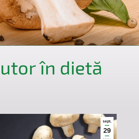
utor în dietă
sept.
29