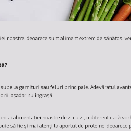
ei noastre, deoarece sunt aliment extrem de sănătos, versa
tă?
a supe la garnituri sau feluri principale. Adevăratul avant
orii, așadar nu îngrașă.
loni ai alimentației noastre de zi cu zi, indiferent dacă v
rebuie să fie și mai atenți la aportul de proteine, deoarec