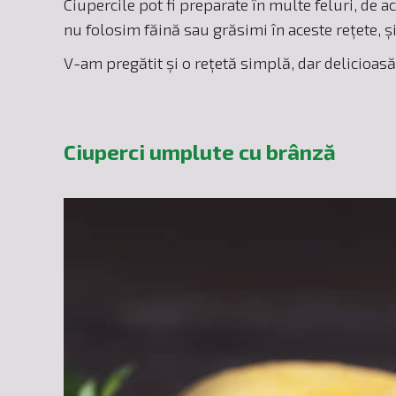
Ciupercile pot fi preparate în multe feluri, de 
nu folosim făină sau grăsimi în aceste rețete, și
V-am pregătit și o rețetă simplă, dar delicioasă
Ciuperci umplute cu brânză