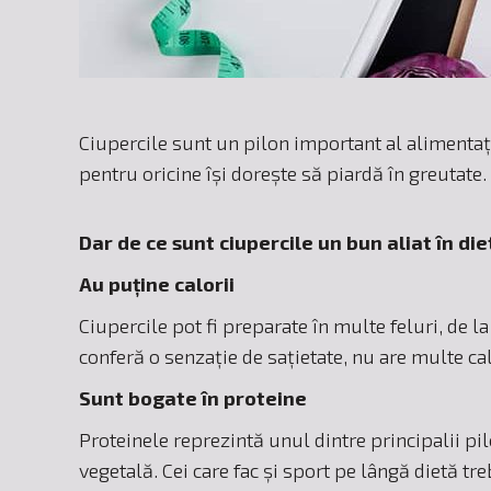
Ciupercile sunt un pilon important al alimentați
pentru oricine își dorește să piardă în greutate.
Dar de ce sunt ciupercile un bun aliat în die
Au puține calorii
Ciupercile pot fi preparate în multe feluri, de l
conferă o senzație de sațietate, nu are multe cal
Sunt bogate în proteine
Proteinele reprezintă unul dintre principalii pi
vegetală. Cei care fac și sport pe lângă dietă t