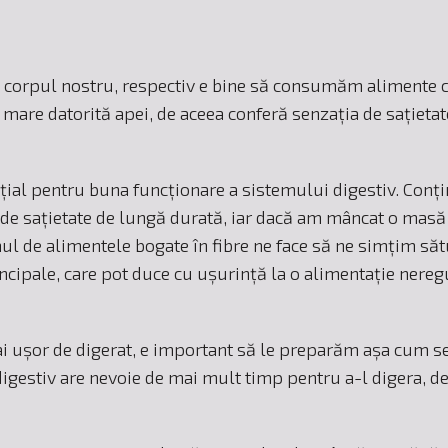
corpul nostru, respectiv e bine să consumăm alimente cu 
are datorită apei, de aceea conferă senzația de sațietat
ial pentru buna funcționare a sistemului digestiv. Conțin
ie de sațietate de lungă durată, iar dacă am mâncat o ma
 de alimentele bogate în fibre ne face să ne simțim săt
cipale, care pot duce cu ușurință la o alimentație neregul
 ușor de digerat, e important să le preparăm așa cum se 
digestiv are nevoie de mai mult timp pentru a-l digera, de