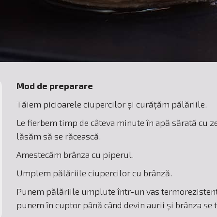
Mod de preparare
Tăiem picioarele ciupercilor și curățăm pălăriile.
Le fierbem timp de câteva minute în apă sărată cu z
lăsăm să se răcească.
Amestecăm brânza cu piperul.
Umplem pălăriile ciupercilor cu brânză.
Punem pălăriile umplute într-un vas termorezistent 
punem în cuptor până când devin aurii și brânza se 