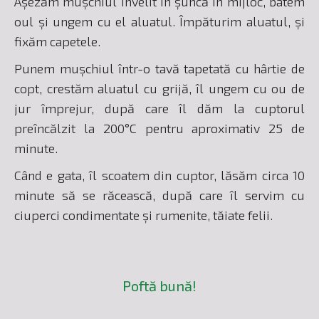
Așezăm mușchiul învelit în șuncă în mijloc, batem
oul și ungem cu el aluatul. Împăturim aluatul, și
fixăm capetele.
Punem mușchiul într-o tavă tapetată cu hârtie de
copt, crestăm aluatul cu grijă, îl ungem cu ou de
jur împrejur, după care îl dăm la cuptorul
preîncălzit la 200°C pentru aproximativ 25 de
minute.
Când e gata, îl scoatem din cuptor, lăsăm circa 10
minute să se răcească, după care îl servim cu
ciuperci condimentate și rumenite, tăiate felii.
Poftă bună!