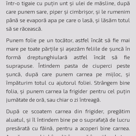
într-o tigaie cu puțin unt și ulei de măsline, după
care punem sare, piper și cimbrișor, și le rumenim
până se evaporă apa pe care o lasă, și lăsăm totul
să se răcească.
Punem folie pe un tocător, astfel încât să fie mai
mare pe toate părțile și așezăm feliile de șuncă în
formă dreptunghiulară astfel încât să fie
suprapuse. Întindem pasta de ciuperci peste
șuncă, după care punem carnea pe mijloc, și
împăturim totul cu ajutorul foliei. Strângem bine
folia, și punem carnea la frigider pentru cel puțin
jumătate de oră, sau chiar o zi întreagă.
După ce scoatem carnea din frigider, pregătim
aluatul, și îl întindem bine pe o suprafață de lucru
presărată cu făină, pentru a acoperi bine carnea.