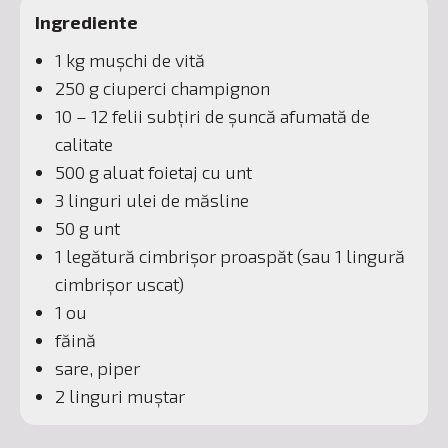
Ingrediente
1 kg mușchi de vită
250 g ciuperci champignon
10 – 12 felii subțiri de șuncă afumată de
calitate
500 g aluat foietaj cu unt
3 linguri ulei de măsline
50 g unt
1 legătură cimbrișor proaspăt (sau 1 lingură
cimbrișor uscat)
1 ou
făină
sare, piper
2 linguri muștar