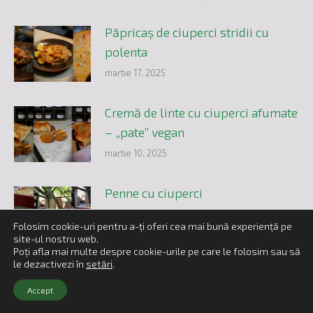
Păpricaș de ciuperci stridii cu
polenta
martie 17, 2025
Cremă de linte cu ciuperci afumate
– „pate” vegan
martie 10, 2025
Penne cu ciuperci
februarie 28, 2025
Folosim cookie-uri pentru a-ți oferi cea mai bună experiență pe
site-ul nostru web.
Poți afla mai multe despre cookie-urile pe care le folosim sau să
le dezactivezi în
setări
.
© 2025 BoglarChamp SRL | Toate drepturile rezervate
Accept