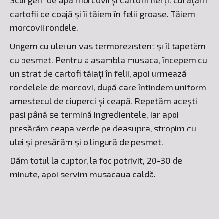
Scurgem de apă morcovii și cartofii fierți. Curățăm
cartofii de coajă și îi tăiem în felii groase. Tăiem
morcovii rondele.
Ungem cu ulei un vas termorezistent și îl tapetăm
cu pesmet. Pentru a asambla musaca, începem cu
un strat de cartofi tăiați în felii, apoi urmează
rondelele de morcovi, după care întindem uniform
amestecul de ciuperci și ceapă. Repetăm acești
pași până se termină ingredientele, iar apoi
presărăm ceapa verde pe deasupra, stropim cu
ulei și presărăm și o lingură de pesmet.
Dăm totul la cuptor, la foc potrivit, 20-30 de
minute, apoi servim musacaua caldă.