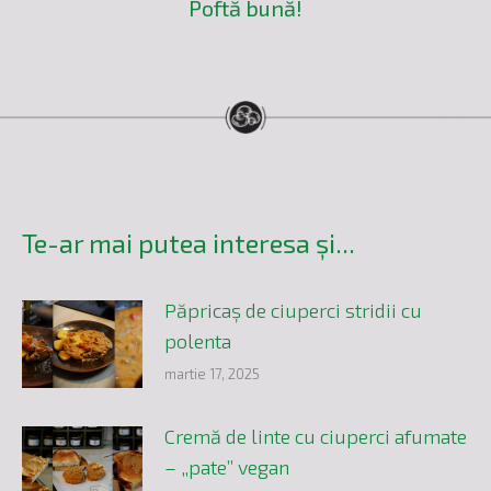
Poftă bună!
Te-ar mai putea interesa și...
Păpricaș de ciuperci stridii cu
polenta
martie 17, 2025
Cremă de linte cu ciuperci afumate
– „pate” vegan